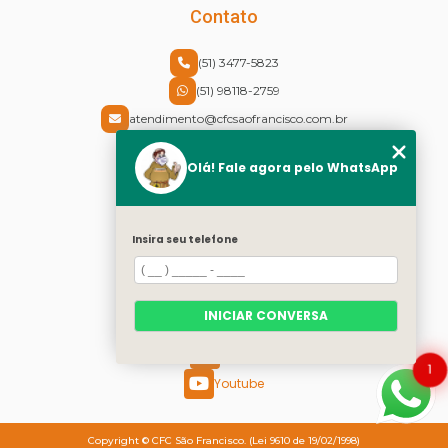
Contato
(51) 3477-5823
(51) 98118-2759
atendimento@cfcsaofrancisco.com.br
Endereço
Olá! Fale agora pelo WhatsApp
Rua Cel Vicente, 30 - Centro
Canoas - RS - CEP: 92310-430
Insira seu telefone
Redes Sociais
Instagram
INICIAR CONVERSA
Facebook
Twitter
1
Youtube
Copyright © CFC São Francisco. (Lei 9610 de 19/02/1998)