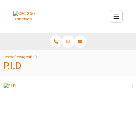
Home
Serviços
P.I.D
P.I.D