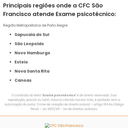
Principais regiões onde a CFC São
Francisco atende Exame psicotécnico:
Região Metropolitana de Porto Alegre
Sapucaia do Sul
São Leopoldo
Novo Hamburgo
Esteio
Nova Santa Rita
Canoas
O conteúdo do texto "
Exame psicotécnico
" é de direito reservado. Sua
reprodução, parcial ou total, mesmo citando nossos links, é proibida sem a
autorização do autor. Crime de violação de direito autoral – artigo 184 do Código
Penal –
Lei 9610/98 - Lei de direitos autorais
.