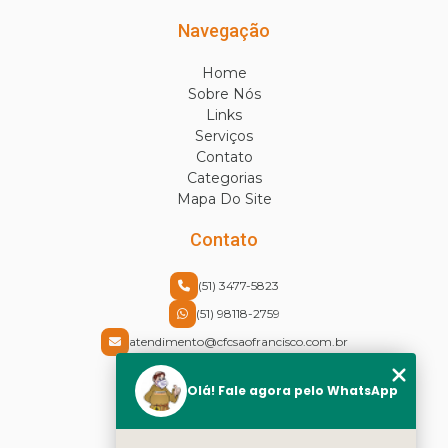
Navegação
Home
Sobre Nós
Links
Serviços
Contato
Categorias
Mapa Do Site
Contato
(51) 3477-5823
(51) 98118-2759
atendimento@cfcsaofrancisco.com.br
Endereço
Olá! Fale agora pelo WhatsApp
Rua Cel Vicente, 30 - Centro
Canoas - RS - CEP: 92310-430