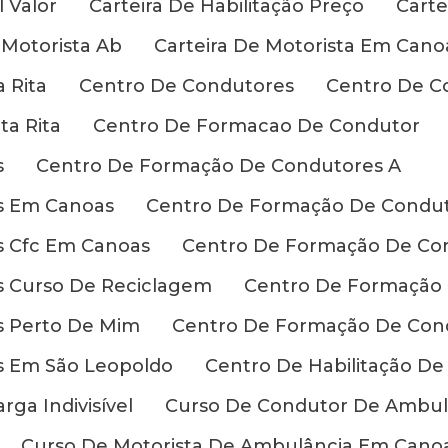
l Valor
Carteira De Habilitação Preço
Carte
 Motorista Ab
Carteira De Motorista Em Cano
 Rita
Centro De Condutores
Centro De C
a Rita
Centro De Formacao De Condutor
s
Centro De Formação De Condutores A
s Em Canoas
Centro De Formação De Condut
 Cfc Em Canoas
Centro De Formação De Con
 Curso De Reciclagem
Centro De Formação 
s Perto De Mim
Centro De Formação De Con
s Em São Leopoldo
Centro De Habilitação D
rga Indivisível
Curso De Condutor De Ambul
Curso De Motorista De Ambulância Em Cano