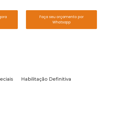
gora
Faça seu orçamento por
Whatsapp
eciais
Habilitação Definitiva