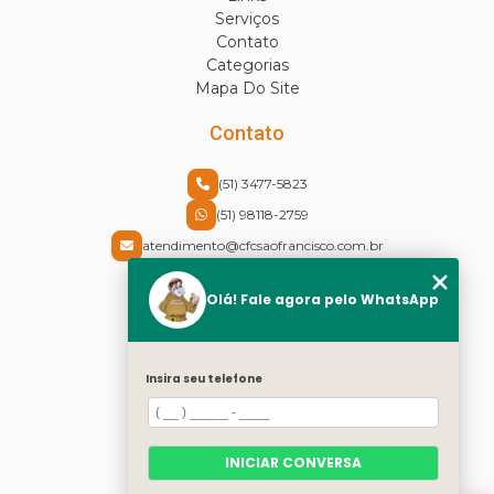
Serviços
Contato
Categorias
Mapa Do Site
Contato
(51) 3477-5823
(51) 98118-2759
atendimento@cfcsaofrancisco.com.br
Endereço
Olá! Fale agora pelo WhatsApp
Rua Cel Vicente, 30 - Centro
Canoas - RS - CEP: 92310-430
Insira seu telefone
Redes Sociais
Instagram
INICIAR CONVERSA
Facebook