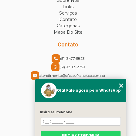
Sobre Nós
Links
Serviços
Contato
Categorias
Mapa Do Site
Contato
(51) 3477-5823
(51) 98118-2759
atendimento@cfcsaofrancisco.com.br
Endereço
Olá! Fale agora pelo WhatsApp
Rua Cel Vicente, 30 - Centro
Canoas - RS - CEP: 92310-430
Insira seu telefone
Redes Sociais
Instagram
INICIAR CONVERSA