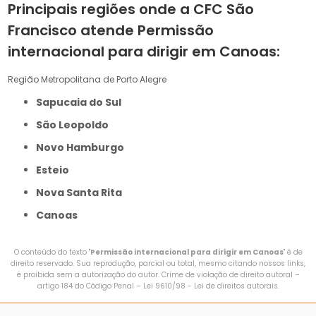
Principais regiões onde a CFC São
Francisco atende Permissão
internacional para dirigir em Canoas:
Região Metropolitana de Porto Alegre
Sapucaia do Sul
São Leopoldo
Novo Hamburgo
Esteio
Nova Santa Rita
Canoas
O conteúdo do texto "
Permissão internacional para dirigir em Canoas
" é de
direito reservado. Sua reprodução, parcial ou total, mesmo citando nossos links,
é proibida sem a autorização do autor. Crime de violação de direito autoral –
artigo 184 do Código Penal –
Lei 9610/98 - Lei de direitos autorais
.