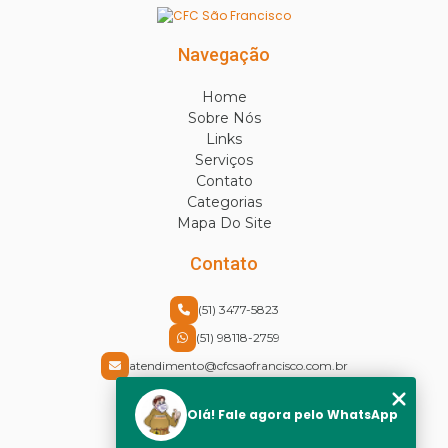
Navegação
Home
Sobre Nós
Links
Serviços
Contato
Categorias
Mapa Do Site
Contato
(51) 3477-5823
(51) 98118-2759
atendimento@cfcsaofrancisco.com.br
Endereço
Olá! Fale agora pelo WhatsApp
Rua Cel Vicente, 30 - Centro