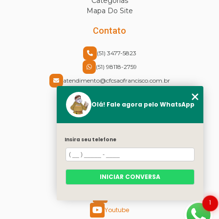
Categorias
Mapa Do Site
Contato
(51) 3477-5823
(51) 98118-2759
atendimento@cfcsaofrancisco.com.br
Endereço
Olá! Fale agora pelo WhatsApp
Rua Cel Vicente, 30 - Centro
Canoas - RS - CEP: 92310-430
Insira seu telefone
Redes Sociais
Instagram
INICIAR CONVERSA
Facebook
Twitter
1
Youtube