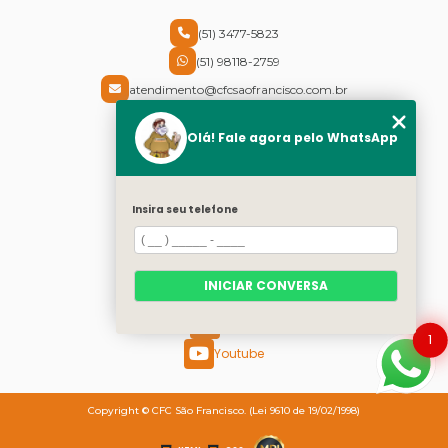
(51) 3477-5823
(51) 98118-2759
atendimento@cfcsaofrancisco.com.br
Endereço
Olá! Fale agora pelo WhatsApp
Rua Cel Vicente, 30 - Centro
Canoas - RS - CEP: 92310-430
Insira seu telefone
Redes Sociais
Instagram
INICIAR CONVERSA
Facebook
Twitter
1
Youtube
Copyright © CFC São Francisco. (Lei 9610 de 19/02/1998)